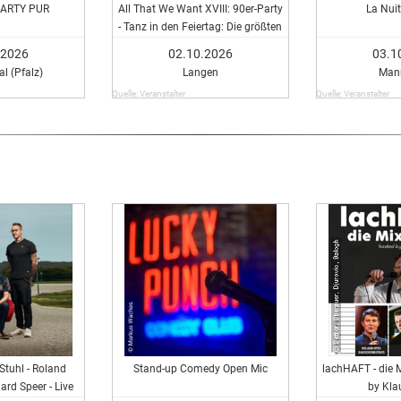
ARTY PUR
All That We Want XVIII: 90er-Party
La Nui
- Tanz in den Feiertag: Die größten
Hits einer ganzen Generation
.2026
02.10.2026
03.1
l (Pfalz)
Langen
Man
Quelle: Veranstalter
Quelle: Veranstalter
Stuhl - Roland
Stand-up Comedy Open Mic
lachHAFT - die
ard Speer - Live
by Kla