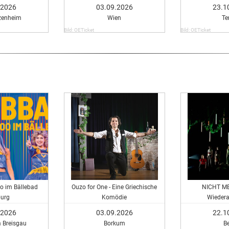
ow
.2026
03.09.2026
23.1
zenheim
Wien
Te
Bild: OETicket
Bild: OETicket
o im Bällebad
Ouzo for One - Eine Griechische
NICHT ME
burg
Komödie
Wieder
.2026
03.09.2026
22.1
m Breisgau
Borkum
Be