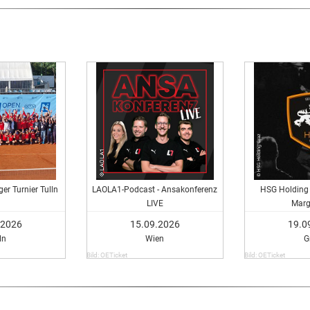
er Turnier Tulln
LAOLA1-Podcast - Ansakonferenz
HSG Holding 
LIVE
Marg
.2026
15.09.2026
19.0
ln
Wien
G
Bild: OETicket
Bild: OETicket