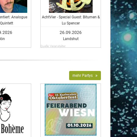
entiert: Analogue
AchtVier - Special Guest: Bitumen &
Quintett
Lu Spencer
9.2026
26.09.2026
lön
Landshut
Quelle: Veranstalter
mehr Partys