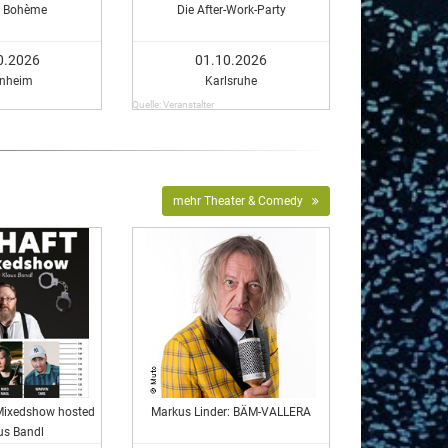
t Bohème
Die After-Work-Party
0.2026
01.10.2026
nheim
Karlsruhe
Quelle: Veranstalter
mehr Theater & Comedy
 Mixedshow hosted
Markus Linder: BÄM-VALLERA
us Bandl