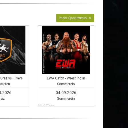
mehr Sportevents
Graz vs. Fivers
EWA Catch - Wrestling in
areten
Sommerein
9.2026
04.09.2026
raz
Sommerein
Bild: OETicket