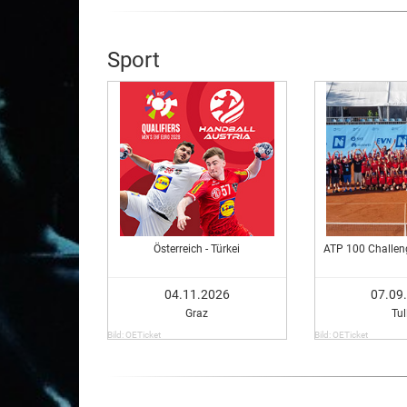
Sport
Österreich - Türkei
ATP 100 Challeng
04.11.2026
07.09
Graz
Tul
Bild: OETicket
Bild: OETicket