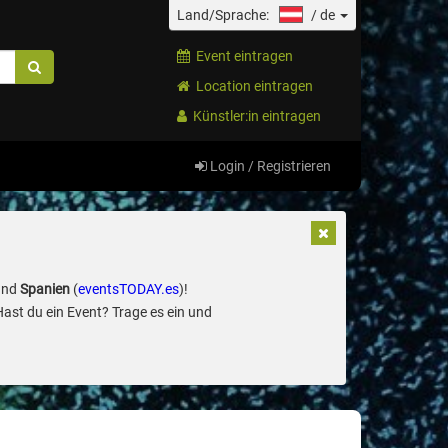
Land/Sprache:
/
de
Event eintragen
Location eintragen
Künstler:in eintragen
Login / Registrieren
und
Spanien
(
eventsTODAY.es
)!
Hast du ein Event? Trage es ein und