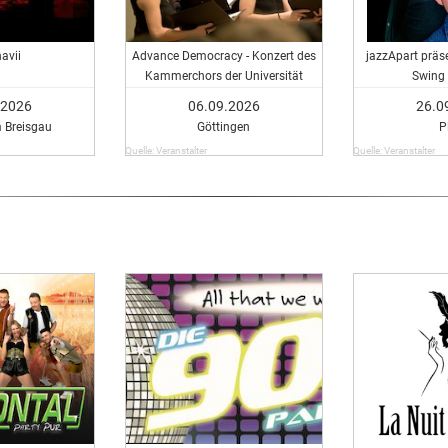
avii
Advance Democracy - Konzert des
jazzApart präs
Kammerchors der Universität
Swing 
Göttingen
.2026
06.09.2026
26.0
m Breisgau
Göttingen
P
Quelle: Veranstalter
Quelle: Veranstalter