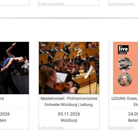
Quelle: Veranstalter
Quelle: Veranstalter
rd
Masterkonzert - Philharmonisches
LESUNG: Essen, 
Orchester Würzburg | Leitung:
El
Master-Studierende der HfM
.2026
05.11.2026
24.0
dam
Würzburg
Bade
Quelle: Veranstalter
Quelle: Veranstalter