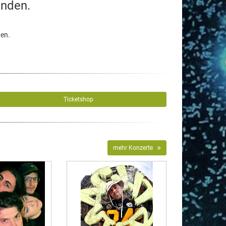
unden.
den.
Ticketshop
mehr Konzerte