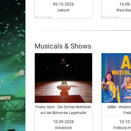
Sh
09.10.2026
16.09
Lieboch
Wals-Sie
Bild: OETicket
Bild: OETicket
Musicals & Shows
Poetry Slam - Der Dichter-Wettstreit
ABBA - Waterlo
auf der Bühne der Lagerhalle!
Frei
10.09.2026
10.10
Osnabrück
Freiburg i