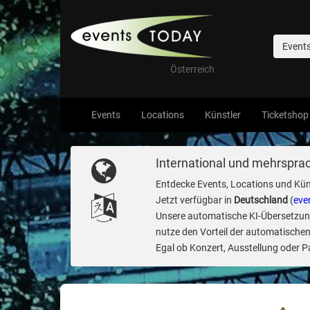
Event
Österreich
Events
Locations
Künstler
Ticketshop
International und mehrsprac
Entdecke Events, Locations und Kün
Jetzt verfügbar in
Deutschland
(
eve
Unsere automatische KI-Übersetzung 
nutze den Vorteil der automatischen
Egal ob Konzert, Ausstellung oder Par