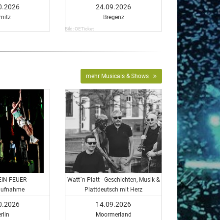
0.2026
24.09.2026
rnitz
Bregenz
Bild: OETicket
mehr Musicals & Shows
IN FEUER -
Watt´n Platt - Geschichten, Musik &
aufnahme
Plattdeutsch mit Herz
0.2026
14.09.2026
rlin
Moormerland