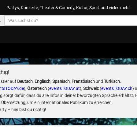
Partys, Konzerte, Theater & Comedy, Kultur, Sport und vieles mehr.
s
hig!
stler auf
Deutsch
,
Englisch
,
Spanisch
,
Französisch
und
Türkisch
.
ntsTODAY.de
),
Österreich
(
eventsTODAY.at
),
Schweiz
(
eventsTODAY.ch
) 
sorgt dafür, dass du alle Infos in deiner bevorzugten Sprache erhältst. 
 Übersetzung, um ein internationales Publikum zu erreichen.
ty – hier bist du richtig!