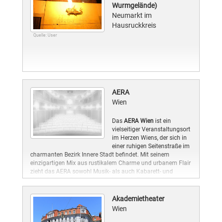
Wurmgelände)
Neumarkt im
Hausruckkreis
Quelle: User
AERA
Wien
Das
AERA Wien
ist ein
vielseitiger Veranstaltungsort
im Herzen Wiens, der sich in
einer ruhigen Seitenstraße im
charmanten Bezirk Innere Stadt befindet. Mit seinem
einzigartigen Mix aus rustikalem Charme und urbanem Flair
zieht das AERA sowohl Musik- als auch Kabarett- und
Kulturfans an. Die Location hat sich als Treffpunkt für
abwechslungsreiche Events etabliert, die von Konzerten über
Comedy und Lesungen bis hin zu privaten Feiern reichen.
Akademietheater
Wien