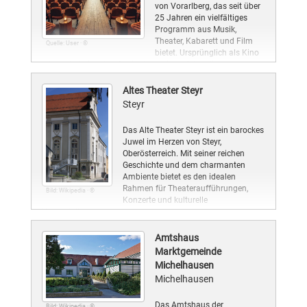
von Vorarlberg, das seit über
25 Jahren ein vielfältiges
Programm aus Musik,
Theater, Kabarett und Film
Quelle: User · ©
bietet. Ursprünglich als Kino
erbaut, hat sich das Gebäude zu einem lebendigen
Veranstaltungsort entwickelt, der sowohl lokale als auch
internationale Künstler anzieht.
Altes Theater Steyr
Steyr
Das Alte Theater Steyr ist ein barockes
Juwel im Herzen von Steyr,
Oberösterreich. Mit seiner reichen
Geschichte und dem charmanten
Ambiente bietet es den idealen
Rahmen für Theateraufführungen,
Bild: Wikipedia · ©
Konzerte und kulturelle
Veranstaltungen.
Amtshaus
Marktgemeinde
Michelhausen
Michelhausen
Das Amtshaus der
Bild: Wikipedia · ©