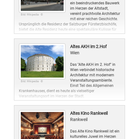
ein beeindruckendes Bauwerk
im Herzen der Altstadt,
vereint prachtvolle Architektur
Bild: Wikipedia · ©
mit einer reichen Geschichte.
Ursprünglich die Residenz der Salzburger Fürsterzbischöfe,
bietet die Alte Residenz heute eine spektakuläre Kulisse für
Veranstaltungen aller Art, von Konzerten bis zu
internationalen Kongressen.
Altes AKH im 2.Hof
Wien
Das "Alte AKH im 2. Hof" in
Wien verbindet historische
Architektur mit modernem
Veranstaltungsambiente.
Bild: Wikipedia · ©
Einst Teil des Allgemeinen
Krankenhauses, dient es heute als vielseitiger
Veranstaltungsort im Herzen der Stadt.
Altes Kino Rankweil
Rankweil
Das Alte Kino Rankweil ist ein
kulturelles Juwel im Herzen