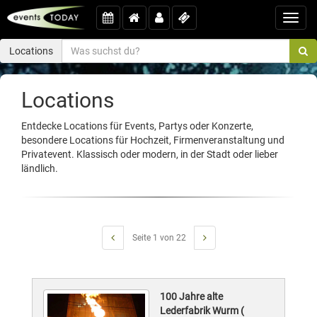
Toggl
navig
Locations
Locations
Entdecke Locations für Events, Partys oder Konzerte,
besondere Locations für Hochzeit, Firmenveranstaltung und
Privatevent. Klassisch oder modern, in der Stadt oder lieber
ländlich.
Seite 1 von 22
100 Jahre alte
Lederfabrik Wurm (