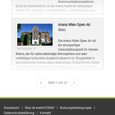
Kommunikationszentrum.
Einst ein Schlachthof, ist die Arena heute ein lebendiges
Symbol für Subkultur und alternative Jugendbewegungen.
Mit ihrem industriellen Charme und einer beeindruckenden
Geschichte, die bis in die 1970er Jahre zurückreicht, bietet
die Arena eine Bühne für eine Vielzahl kultureller und
Arena Wien Open Air
sozialer Aktivitäten.
Wien
Die Arena Wien Open Air ist
ein einzigartiger
Bild: Wikipedia · ©
Veranstaltungsort im Herzen
Wiens, der für seine lebendige Atmosphäre und sein
vielfältiges kulturelles Angebot bekannt ist. Eingebettet in
die historische Kulisse eines ehemaligen Schlachthofs, bietet
die Arena eine unvergleichliche Mischung aus industriellem
Charme und modernem Eventdesign.
Seite 1 von 22
|
|
|
Impressum
Was ist eventsTODAY
Nutzungsbedingungen
|
Datenschutzerklärung
Kontakt