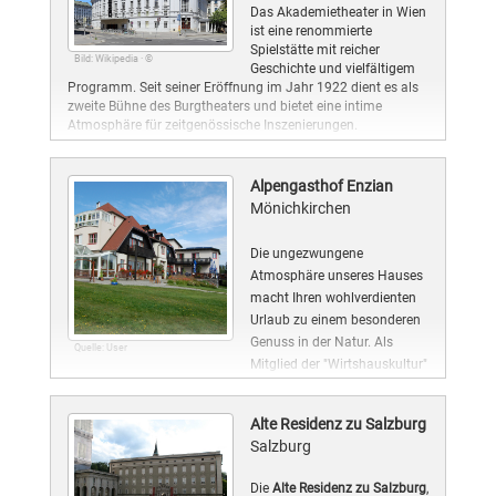
Das Akademietheater in Wien
ist eine renommierte
Spielstätte mit reicher
Bild: Wikipedia · ©
Geschichte und vielfältigem
Programm. Seit seiner Eröffnung im Jahr 1922 dient es als
zweite Bühne des Burgtheaters und bietet eine intime
Atmosphäre für zeitgenössische Inszenierungen.
Alpengasthof Enzian
Mönichkirchen
Die ungezwungene
Atmosphäre unseres Hauses
macht Ihren wohlverdienten
Urlaub zu einem besonderen
Genuss in der Natur. Als
Quelle: User
Mitglied der "Wirtshauskultur"
und den Niederösterreichischen "Tut Gut" Betrieben werden
Sie kulinarisch mit frischen, saisonalen Speisen verwöhnt.
Alte Residenz zu Salzburg
Salzburg
Die
Alte Residenz zu Salzburg
,