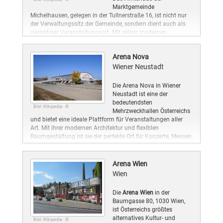
Marktgemeinde
Michelhausen, gelegen in der Tullnerstraße 16, ist nicht nur
der Verwaltungssitz der Gemeinde, sondern dient auch als
vielseitiger Veranstaltungsort. Mit seiner modernen
Ausstattung und flexiblen Raumgestaltung bietet es den
idealen Rahmen für verschiedene Events.
Arena Nova
Wiener Neustadt
Die Arena Nova in Wiener
Neustadt ist eine der
bedeutendsten
Bild: Wikipedia · ©
Mehrzweckhallen Österreichs
und bietet eine ideale Plattform für Veranstaltungen aller
Art. Mit ihrer modernen Architektur und flexiblen
Raumgestaltung ist sie der perfekte Ort für Konzerte, Messen,
Sportevents und vieles mehr.
Arena Wien
Wien
Die
Arena Wien
in der
Baumgasse 80, 1030 Wien,
ist Österreichs größtes
alternatives Kultur- und
Bild: Wikipedia · ©