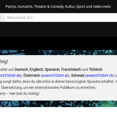
Partys, Konzerte, Theater & Comedy, Kultur, Sport und vieles mehr.
s
hig!
stler auf
Deutsch
,
Englisch
,
Spanisch
,
Französisch
und
Türkisch
.
ntsTODAY.de
),
Österreich
(
eventsTODAY.at
),
Schweiz
(
eventsTODAY.ch
) 
sorgt dafür, dass du alle Infos in deiner bevorzugten Sprache erhältst. 
 Übersetzung, um ein internationales Publikum zu erreichen.
ty – hier bist du richtig!