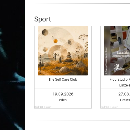
Sport
The Self Care Club
Figurstudio 
Einzele
19.09.2026
27.08
Wien
Greins
Bild: OETicket
Bild: OETicket