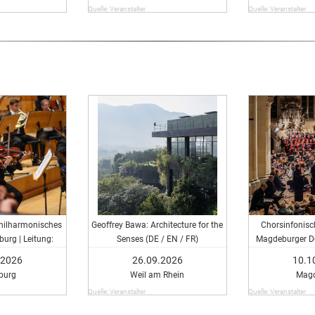
Quelle: Veranstalter
Quelle: Veranstalter
Philharmonisches
Geoffrey Bawa: Architecture for the
Chorsinfonisc
urg | Leitung:
Senses (DE / EN / FR)
Magdeburger D
rende der HfM
Messe - Chorsin
.2026
26.09.2026
10.1
des Magdeburg
burg
Weil am Rhein
Mag
Moll
Quelle: Veranstalter
Quelle: Veranstalter