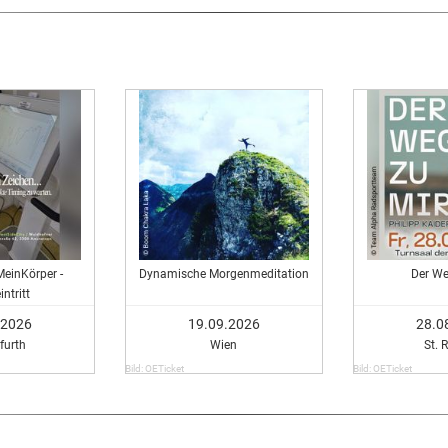
MeinKörper -
Dynamische Morgenmeditation
Der We
intritt
.2026
19.09.2026
28.0
furth
Wien
St.
Bild: OETicket
Bild: OETicket