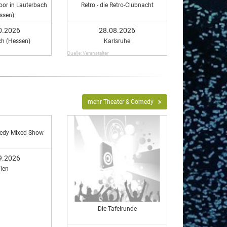
oor in Lauterbach
Retro - die Retro-Clubnacht
ssen)
0.2026
28.08.2026
ch (Hessen)
Karlsruhe
Quelle: Veranstalter
mehr Theater & Comedy
edy Mixed Show
9.2026
ien
Die Tafelrunde