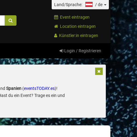
Land/Sprache:
/
de
Event eintragen
Location eintragen
Künstler:in eintragen
Login / Registrieren
und
Spanien
(
eventsTODAY.es
)!
Hast du ein Event? Trage es ein und