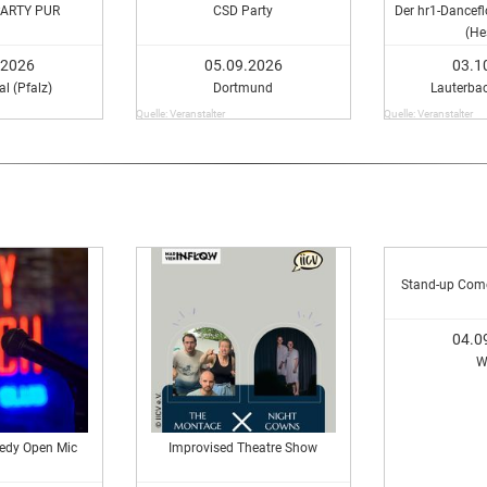
ARTY PUR
CSD Party
Der hr1-Dancefl
(He
.2026
05.09.2026
03.1
l (Pfalz)
Dortmund
Lauterba
Quelle: Veranstalter
Quelle: Veranstalter
Stand-up Com
04.0
W
edy Open Mic
Improvised Theatre Show