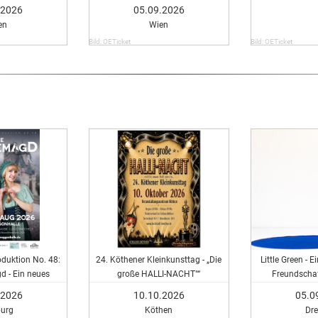
.2026
05.09.2026
en
Wien
Bild: OETicket
Bild: OETicket
duktion No. 48:
24. Köthener Kleinkunsttag - „Die
Little Green - 
 - Ein neues
große HALLI-NACHT"“
Freundschaf
cal
.2026
10.10.2026
05.0
urg
Köthen
Dr