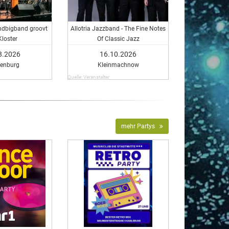
ndbigband groovt
Allotria Jazzband - The Fine Notes
Kloster
Of Classic Jazz
8.2026
16.10.2026
kenburg
Kleinmachnow
Quelle: Veranstalter
mehr Partys