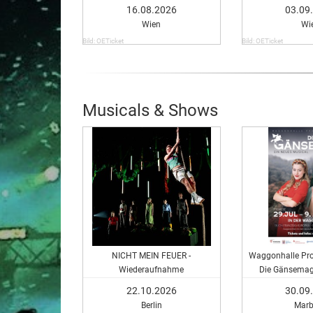
in Vienna
16.08.2026
03.09
Wien
Wi
Bild: OETicket
Bild: OETicket
Musicals & Shows
NICHT MEIN FEUER -
Waggonhalle Pro
Wiederaufnahme
Die Gänsemagd
Musi
22.10.2026
30.09
Berlin
Marb