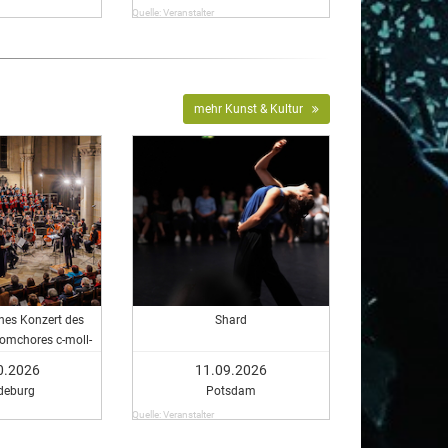
Quelle: Veranstalter
mehr Kunst & Kultur
hes Konzert des
Shard
omchores c-moll-
fonisches Konzert
0.2026
11.09.2026
er Domchores c-
deburg
Potsdam
 Messe
Quelle: Veranstalter