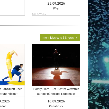
28.09.2026
Wien
Bild: OETicket
mehr Musicals & Shows
Ein Tanzduett über
Poetry Slam - Der Dichter-Wettstreit
t und Vielfalt
auf der Bühne der Lagerhalle!
9.2026
10.09.2026
esden
Osnabrück