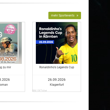
mehr Sportevents
g zu mir
Ronaldinho's Legends Cup
8.2026
26.09.2026
 Roman
Klagenfurt
Bild: OETicket