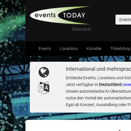
Event
Österreich
Events
Locations
Künstler
Ticketshop
International und mehrsprac
Entdecke Events, Locations und Kün
Jetzt verfügbar in
Deutschland
(
eve
Unsere automatische KI-Übersetzung 
nutze den Vorteil der automatischen
Egal ob Konzert, Ausstellung oder Par