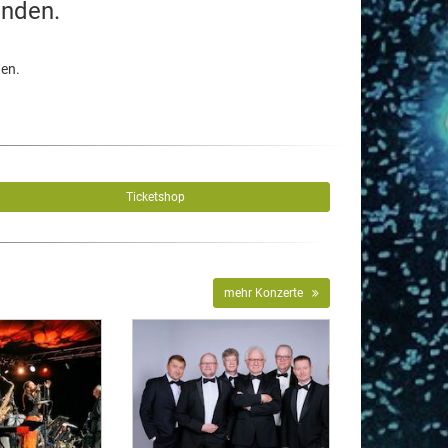
unden.
den.
Ticketshop
mehr Konzerte