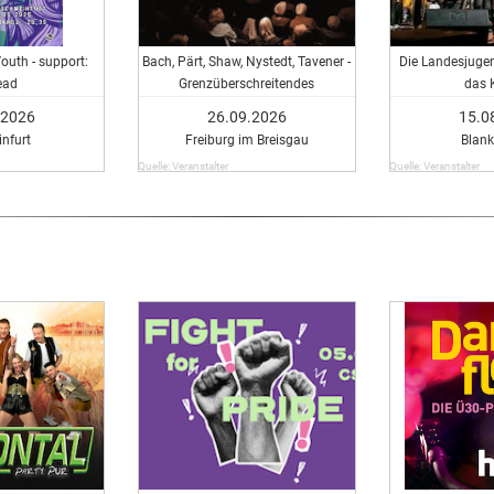
uth - support:
Bach, Pärt, Shaw, Nystedt, Tavener -
Die Landesjuge
ead
Grenzüberschreitendes
das 
Leuchtturmprojekt
.2026
26.09.2026
15.0
nfurt
Freiburg im Breisgau
Blan
Quelle: Veranstalter
Quelle: Veranstalter