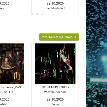
9.2026
22.10.2026
ien
Perchtoldsdorf
Bild: OETicket
mehr Musicals & Shows
 Orchestra: „DAS
NICHT MEIN FEUER -
HER“ - Ein
Wiederaufnahme
 nach Edgar Allan
0.2026
22.10.2026
ay Bradbury
enfeld
Berlin