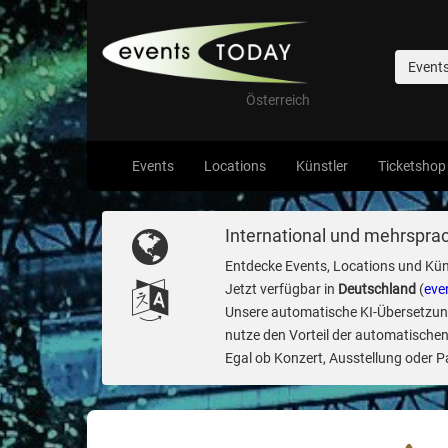
Event
Österreich
Events
Locations
Künstler
Ticketshop
International und mehrsprac
Entdecke Events, Locations und Kün
Jetzt verfügbar in
Deutschland
(
eve
Unsere automatische KI-Übersetzung 
nutze den Vorteil der automatischen
Egal ob Konzert, Ausstellung oder Par