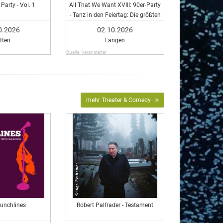
Party - Vol. 1
All That We Want XVIII: 90er-Party
- Tanz in den Feiertag: Die größten
Hits einer ganzen Generation
0.2026
02.10.2026
tten
Langen
Quelle: Veranstalter
mehr Theater & Comedy
Punchlines
Robert Palfrader - Testament