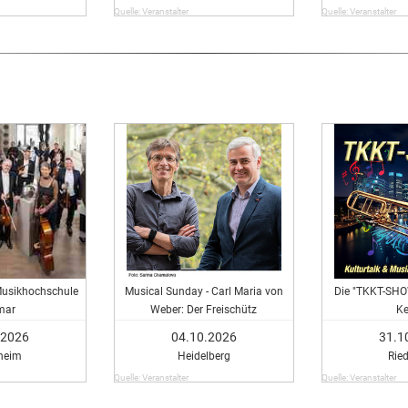
Quelle: Veranstalter
Quelle: Veranstalter
Musikhochschule
Musical Sunday - Carl Maria von
Die "TKKT-SHO
mar
Weber: Der Freischütz
Ke
.2026
04.10.2026
31.1
heim
Heidelberg
Rie
Quelle: Veranstalter
Quelle: Veranstalter