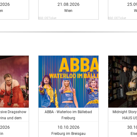
.2026
21.08.2026
25.0
en
Wien
W
Bild: OETicket
Bild: OETicket
usive Dragsshow
ABBA - Waterloo im Bällebad
Midnight Story
vina und dem
Freiburg
HAUS US
 Ensemble
Hörspielkonzert
.2026
10.10.2026
30.1
Poe und R
lin
Freiburg im Breisgau
Els