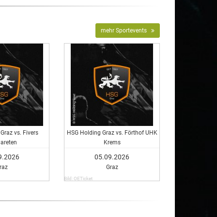
mehr Sportevents
Graz vs. Fivers
HSG Holding Graz vs. Förthof UHK
areten
Krems
9.2026
05.09.2026
raz
Graz
Bild: OETicket