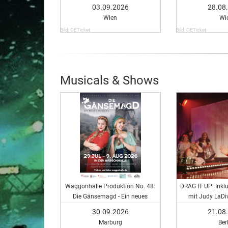
03.09.2026
28.08
Wien
Wi
Bild: OETicket
Bild: OETicket
Musicals & Shows
Waggonhalle Produktion No. 48:
DRAG IT UP! Inkl
Die Gänsemagd - Ein neues
mit Judy LaDi
Musical
RambaZamba
30.09.2026
21.08
Marburg
Ber