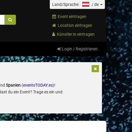
Land/Sprache:
/
de
Event eintragen
Location eintragen
Künstler:in eintragen
Login / Registrieren
und
Spanien
(
eventsTODAY.es
)!
Hast du ein Event? Trage es ein und