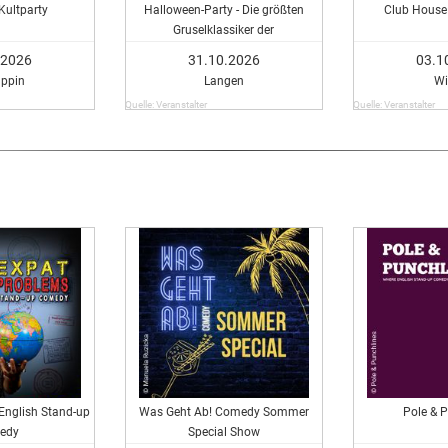
 Kultparty
Halloween-Party - Die größten
Club House 
Gruselklassiker der
Musikgeschichte
.2026
31.10.2026
03.1
ppin
Langen
Wi
Quelle: Veranstalter
Quelle: Veranstalter
English Stand-up
Was Geht Ab! Comedy Sommer
Pole & 
edy
Special Show