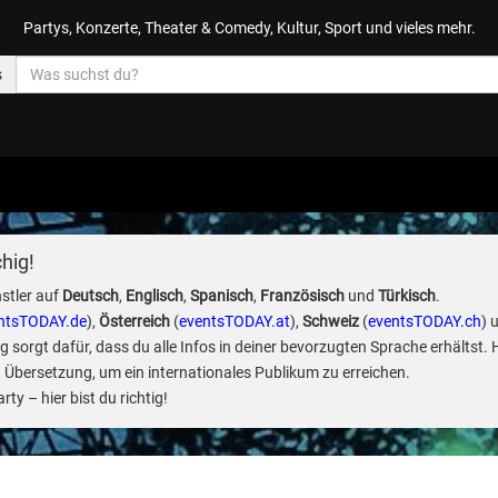
Partys, Konzerte, Theater & Comedy, Kultur, Sport und vieles mehr.
s
hig!
stler auf
Deutsch
,
Englisch
,
Spanisch
,
Französisch
und
Türkisch
.
ntsTODAY.de
),
Österreich
(
eventsTODAY.at
),
Schweiz
(
eventsTODAY.ch
) 
sorgt dafür, dass du alle Infos in deiner bevorzugten Sprache erhältst. 
 Übersetzung, um ein internationales Publikum zu erreichen.
ty – hier bist du richtig!