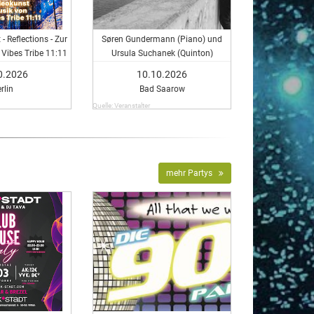
- Reflections - Zur
Søren Gundermann (Piano) und
Vibes Tribe 11:11
Ursula Suchanek (Quinton)
interpretieren Filmmusik
0.2026
10.10.2026
rlin
Bad Saarow
Quelle: Veranstalter
mehr Partys