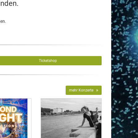
unden.
den.
Ticketshop
mehr Konzerte