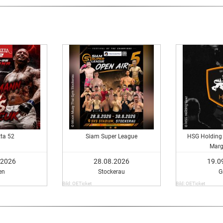
ta 52
Siam Super League
HSG Holding 
Marg
.2026
28.08.2026
19.0
en
Stockerau
G
Bild: OETicket
Bild: OETicket