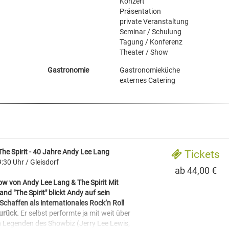
Konzert
Präsentation
private Veranstaltung
Seminar / Schulung
Tagung / Konferenz
Theater / Show
Gastronomie
Gastronomieküche
externes Catering
he Spirit - 40 Jahre Andy Lee Lang
Tickets
:30 Uhr
/ Gleisdorf
ab 44,00 €
w von Andy Lee Lang & The Spirit Mit
nd "The Spirit" blickt Andy auf sein
Schaffen als internationales Rock’n Roll
urück.
Er selbst performte ja mit weit über
n Legenden des Showbiz (Jerry Lee Lewis,