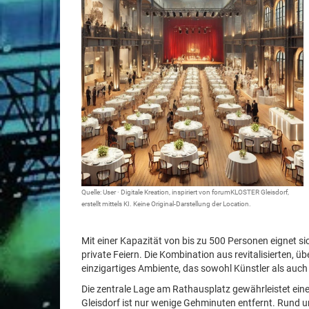
Quelle: User · Digitale Kreation, inspiriert von forumKLOSTER Gleisdorf,
erstellt mittels KI. Keine Original-Darstellung der Location.
Mit einer Kapazität von bis zu 500 Personen eignet s
private Feiern. Die Kombination aus revitalisierten,
einzigartiges Ambiente, das sowohl Künstler als auch
Die zentrale Lage am Rathausplatz gewährleistet ein
Gleisdorf ist nur wenige Gehminuten entfernt. Rund