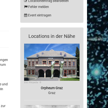
Locationeintrag bearbeiten
Fehler melden
Event eintragen
Locations in der Nähe
tungen
trum
Bild: Wikipedia · ©
e und
Orpheum Graz
ein
Graz
 zur