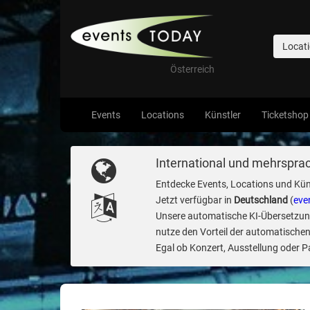
Locat
Österreich
Events
Locations
Künstler
Ticketshop
International und mehrsprac
Entdecke Events, Locations und Kün
Jetzt verfügbar in
Deutschland
(
eve
Unsere automatische KI-Übersetzung 
nutze den Vorteil der automatischen
Egal ob Konzert, Ausstellung oder Par