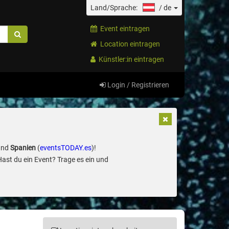
Land/Sprache:
/
de
Event eintragen
Location eintragen
Künstler:in eintragen
Login / Registrieren
und
Spanien
(
eventsTODAY.es
)!
Hast du ein Event? Trage es ein und