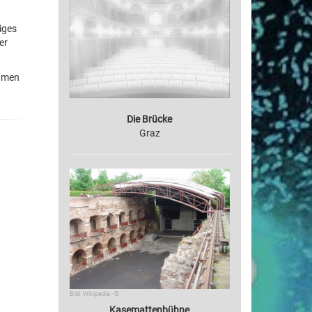
iges
er
ahmen
Die Brücke
Graz
Bild: Wikipedia · ©
Kasemattenbühne