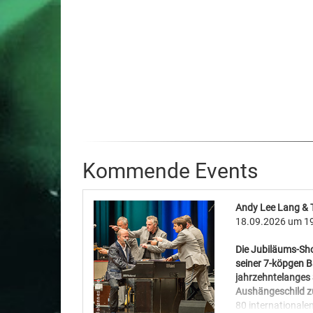
Kommende Events
Andy Lee Lang & T
18.09.2026
um 19
Die Jubiläums-Sho
seiner 7-köpgen Ba
jahrzehntelanges 
Aushängeschild z
80 internationale