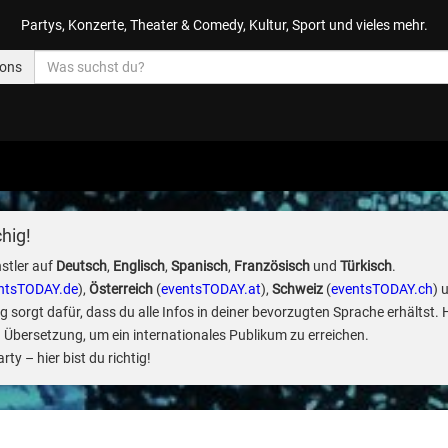
Partys, Konzerte, Theater & Comedy, Kultur, Sport und vieles mehr.
ions
hig!
stler auf
Deutsch
,
Englisch
,
Spanisch
,
Französisch
und
Türkisch
.
ntsTODAY.de
),
Österreich
(
eventsTODAY.at
),
Schweiz
(
eventsTODAY.ch
) 
sorgt dafür, dass du alle Infos in deiner bevorzugten Sprache erhältst. 
 Übersetzung, um ein internationales Publikum zu erreichen.
ty – hier bist du richtig!