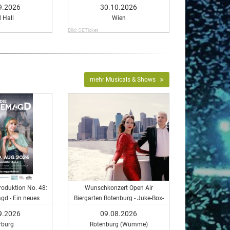
Comedy in Vienna
9.2026
30.10.2026
 Hall
Wien
Bild: OETicket
mehr Musicals & Shows
oduktion No. 48:
Wunschkonzert Open Air
gd - Ein neues
Biergarten Rotenburg - Juke-Box-
sical
Konzert - Musical meets Rock &
9.2026
09.08.2026
Pop
rburg
Rotenburg (Wümme)