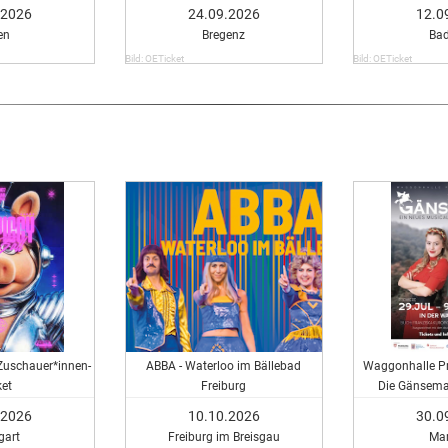
.2026
24.09.2026
12.0
en
Bregenz
Bad
Bild: OETicket
Bild: OETicket
 Zuschauer*innen-
ABBA - Waterloo im Bällebad
Waggonhalle Pr
ket
Freiburg
Die Gänsema
Mu
.2026
10.10.2026
30.0
gart
Freiburg im Breisgau
Ma