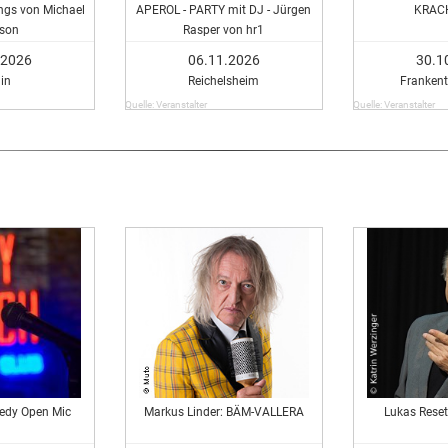
ngs von Michael
APEROL - PARTY mit DJ - Jürgen
KRAC
son
Rasper von hr1
.2026
06.11.2026
30.1
lin
Reichelsheim
Frankent
Quelle: Veranstalter
Quelle: Veranstalter
edy Open Mic
Markus Linder: BÄM-VALLERA
Lukas Reset