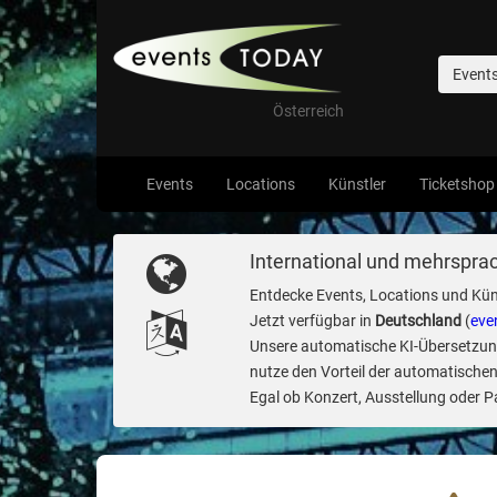
Event
Österreich
Events
Locations
Künstler
Ticketshop
International und mehrsprac
Entdecke Events, Locations und Kün
Jetzt verfügbar in
Deutschland
(
eve
Unsere automatische KI-Übersetzung 
nutze den Vorteil der automatischen
Egal ob Konzert, Ausstellung oder Par