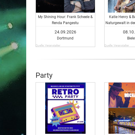
My Shining Hour: Frank Scheele &
Katie Henry & B
Renda Pangestu
Naturgewalt in de
24.09.2026
08.10
Dortmund
Biele
Quelle: Veranstalter
Quelle: Veranstalter
Party