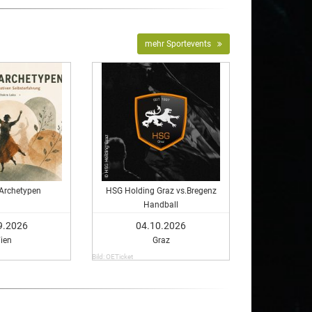
mehr Sportevents
 Archetypen
HSG Holding Graz vs.Bregenz
Handball
9.2026
04.10.2026
ien
Graz
Bild: OETicket