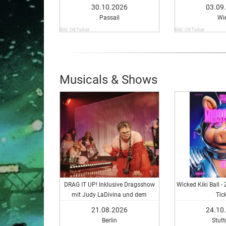
30.10.2026
03.09
Passail
Wi
Bild: OETicket
Bild: OETicket
Musicals & Shows
DRAG IT UP! Inklusive Dragsshow
Wicked Kiki Ball -
mit Judy LaDivina und dem
Tic
RambaZamba Ensemble
21.08.2026
24.10
Berlin
Stutt