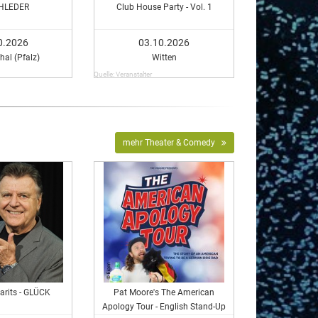
HLEDER
Club House Party - Vol. 1
0.2026
03.10.2026
hal (Pfalz)
Witten
Quelle: Veranstalter
mehr Theater & Comedy
arits - GLÜCK
Pat Moore's The American
Apology Tour - English Stand-Up