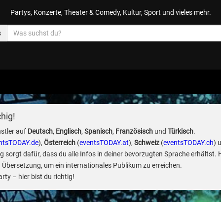
Partys, Konzerte, Theater & Comedy, Kultur, Sport und vieles mehr.
s
hig!
stler auf
Deutsch
,
Englisch
,
Spanisch
,
Französisch
und
Türkisch
.
ntsTODAY.de
),
Österreich
(
eventsTODAY.at
),
Schweiz
(
eventsTODAY.ch
) 
sorgt dafür, dass du alle Infos in deiner bevorzugten Sprache erhältst. 
 Übersetzung, um ein internationales Publikum zu erreichen.
ty – hier bist du richtig!