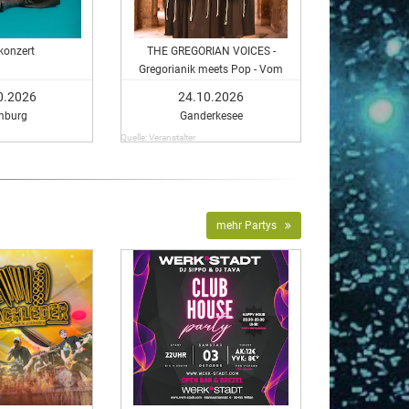
konzert
THE GREGORIAN VOICES -
Gregorianik meets Pop - Vom
Mittelalter bis heute
0.2026
24.10.2026
burg
Ganderkesee
Quelle: Veranstalter
mehr Partys