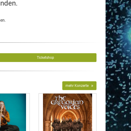
unden.
den.
Ticketshop
mehr Konzerte