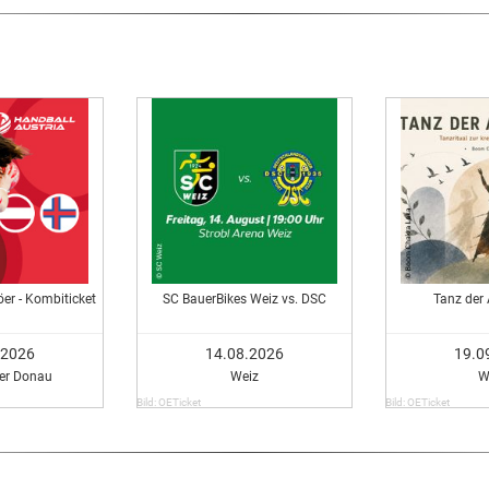
öer - Kombiticket
SC BauerBikes Weiz vs. DSC
Tanz der
.2026
14.08.2026
19.0
Der Donau
Weiz
W
Bild: OETicket
Bild: OETicket